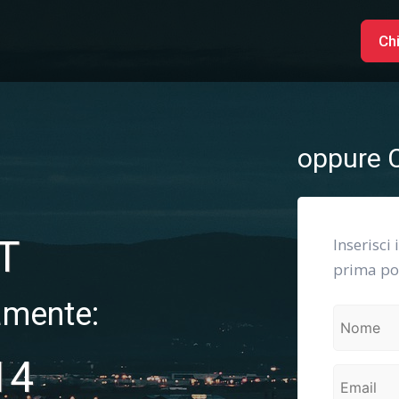
Ch
oppure C
T
Inserisci 
prima pos
amente:
14