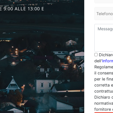
 9:00 ALLE 13:00 E
Dichiar
dell'
Infor
Regolamen
il consens
per le fin
corretta 
contrattua
Dichiaro 
normativa
fornitore 